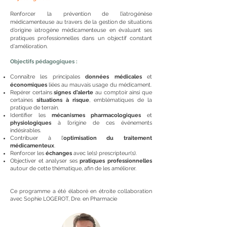
Renforcer la prévention de l’iatrogénèse
médicamenteuse au travers de la gestion de situations
d’origine iatrogène médicamenteuse en évaluant ses
pratiques professionnelles dans un objectif constant
d'amélioration.
Objectifs pédagogiques :
Connaître les principales
données médicales
et
économiques
liées au mauvais usage
du médicament.
Repérer certains
signes d’alerte
au comptoir ainsi que
certaines
situations à risque
,
emblématiques de la
pratique de terrain.
Identifier les
mécanismes pharmacologiques
et
physiologiques
à l’origine de ces
é
vénements
indésirables.
Contribuer à l’
optimisation du traitement
médicamenteux
.
Renforcer les
échanges
avec le(s) prescripteur(s).
Objectiver et analyser ses
pratiques professionnelles
autour de cette thématique, afin de les améliorer.
Ce programme a été élaboré en étroite collaboration
avec Sophie LOGEROT, Dre. en Pharmacie