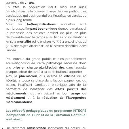
survenue de
75 ans
.
En effet, la population vieillit, mais c’est aussi
l’amélioration de la prise en charge d’autres pathologies
cardiaques qui peut conduire à l’insuffisance cardiaque
à plus long terme.
Mais les
(ré)hospitalisations
annuelles sont
nombreuses, l’
impact économique
demeure majeur, et
le pronostic des patients devient de plus en plus
défavorable avec le temps et au fil des hospitalisations.
Ainsi,
la
mortalité
est d'environ 50 % à 4 ans, et plus de
50 % des sujets atteints d'une IC sévère décèdent dans
l'année.
Peu connue du grand public et bien probablement
sous-diagnostiquée, cette pathologie nécessite donc
une
prise en charge pluridisciplinaire
, dans laquelle
chaque acteur de santé a sa contribution à apporter.
Ainsi, le
pharmacien
, qu’il exerce en
officine
ou en
hôpital
, a toute sa place dans l’accompagnement du
patient insuffisant cardiaque chronique, afin de lui
permettre de bénéficier des
effets positifs des
médicaments
, tout en veillant au
bon usage du
médicament
et à la r
éduction de l'iatrogénèse
médicamenteuse
.
Les objectifs pédagogiques du programme INTÉGRÉ
(comprenant de l'EPP et de la Formation Continue)
sont ainsi :
De renforcer l’
observance
(adhésion) du patient au