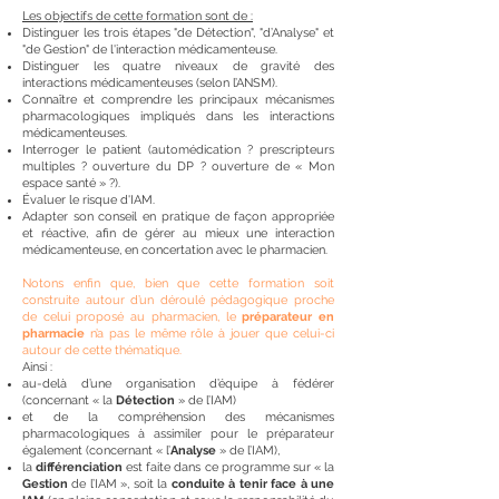
Les objectifs de cette formation sont de :
Distinguer les trois étapes "de Détection", "d’Analyse" et
"de Gestion" de l'interaction médicamenteuse.
Distinguer les quatre niveaux de gravité des
interactions médicamenteuses (selon l’ANSM).
Connaître et comprendre les principaux mécanismes
pharmacologiques impliqués dans les interactions
médicamenteuses.
Interroger le patient (automédication ? prescripteurs
multiples ? ouverture du DP ? ouverture de « Mon
espace santé » ?).
Évaluer le risque d'IAM.
Adapter son conseil en pratique de façon appropriée
et réactive, afin de gérer au mieux une interaction
médicamenteuse, en concertation avec le pharmacien.
Notons enfin que, bien que cette formation soit
construite autour d’un déroulé pédagogique proche
de celui proposé au pharmacien, le
préparateur en
pharmacie
n’a pas le même rôle à jouer que celui-ci
autour de cette thématique.
Ainsi :
au-delà d’une organisation d’équipe à fédérer
(concernant « la
Détection
» de l’IAM)
et de la compréhension des mécanismes
pharmacologiques à assimiler pour le préparateur
également (concernant « l’
Analyse
» de l’IAM),
la
différenciation
est faite dans ce programme sur « la
Gestion
de l’IAM », soit la
conduite à tenir face à une