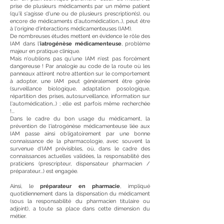
prise de plusieurs médicaments par un même patient
(qu'il s'agisse d'une ou de plusieurs prescription(s), ou
encore de médicaments d'automédication...), peut être
à l'origine d'interactions médicamenteuses (IAM).
De nombreuses études mettent en évidence le rôle des
IAM dans l'
iatrogénèse médicamenteuse
, problème
majeur en pratique clinique.
Mais n'oublions pas qu'une IAM n'est pas forcément
dangereuse ! Par analogie au code de la route où les
panneaux attirent notre attention sur le comportement
à adopter, une IAM peut généralement être gérée
(surveillance biologique, adaptation posologique,
répartition des prises, autosurveillance, information sur
l'automédication...) ; elle est parfois même recherchée
!...
Dans le cadre du bon usage du médicament, la
prévention de l'iatrogénèse médicamenteuse liée aux
IAM passe ainsi obligatoirement par une bonne
connaissance de la pharmacologie, avec souvent la
survenue d'IAM prévisibles, où, dans le cadre des
connaissances actuelles validées, la responsabilité des
praticiens (prescripteur, dispensateur pharmacien /
préparateur...) est engagée.
Ainsi, le
préparateur en pharmacie
, impliqué
quotidiennement dans la dispensation du médicament
(sous la responsabilité du pharmacien titulaire ou
adjoint), a toute sa place dans cette dimension du
métier.