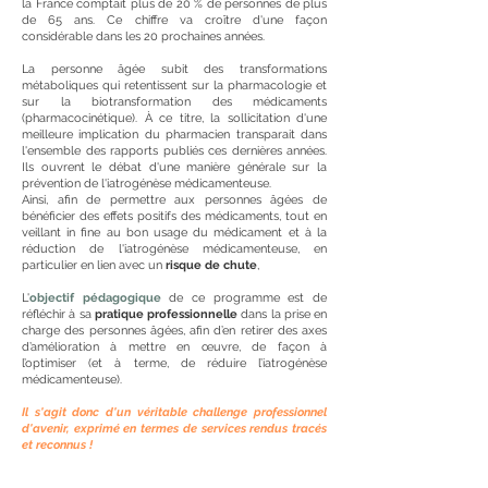
la France comptait plus de 20 % de personnes de plus
de 65 ans. Ce chiffre va croître d'une façon
considé
rable dans les 20 prochaines années.
La personne âgée subit des transformations
métaboliques qui retentissent sur la pharmacologie et
sur la biotransformation des médicaments
(pharmacocinétique). À ce titre, la sollicitation d'une
meilleure implication du pharmacien transparait dans
l'ensemble des rapports publiés ces dernières années.
Ils ouvrent le débat d'une manière générale sur la
prévention de l'iatrogénèse médicamenteuse.
Ainsi, afin de permettre aux personnes âgées de
bénéficier des effets positifs des médicaments, tout en
veillant in fine au bon usage du médicament et à la
réduction de l'iatrogénèse médicamenteuse, en
particulier en lien avec un
risque de chute
,
L'
objectif pédagogique
de ce programme est de
réfléchir à sa
pratique professionnelle
dans la prise en
charge des personnes âgées, afin d’en retirer des axes
d’amélioration à mettre en œuvre, de façon à
l’optimiser (et à terme, de réduire l’iatrogénèse
médicamenteuse).
Il s'agit donc d'un véritable
challenge professionnel
d'avenir, exprimé en termes de services rendus tracés
et reconnus !